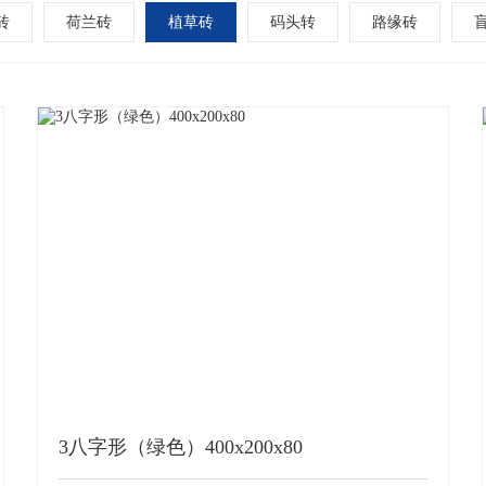
砖
荷兰砖
植草砖
码头转
路缘砖
3八字形（绿色）400x200x80