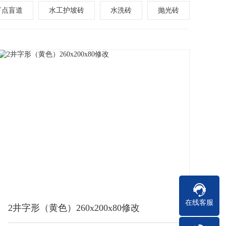
盲点盲道
水工护坡砖
水洗砖
抛光砖
在线客服
2井字形（黄色）260x200x80修改